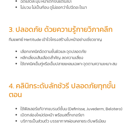
ฉีดแล้วละมุน หน้าเด็กขึ้นแต่ไม่โป๊ะ
ไม่บวม ไม่เป็นก้อน ดูไม่ออกว่าไปฉีดอะไรมา
3. ปลอดภัย ด้วยความรู้กายวิภาคลึก
ทีมแพทย์ Hertitude เข้าใจโครงสร้างใบหน้าอย่างเชี่ยวชาญ
เลือกเทคนิคฉีดตามชั้นผิวและจุดปลอดภัย
หลีกเลี่ยงเส้นเลือดสําคัญ ลดความเสี่ยง
ใช้เทคนิคเข็มทู่หรือเข็มปลายแหลมเฉพาะจุดตามความเหมาะสม
4. คลินิกระดับลักชัวรี ปลอดภัยทุกขั้น
ตอน
ใช้ฟิลเลอร์แท้จากแบรนด์ชั้นน (Definisse, Juvederm, Belotero)
เปิดกล่องใหม่ต่อหน้า พร้อมสติ๊กเกอร์ยา
บริการเป็นส่วนตัว บรรยากาศผ่อนคลายระดับพรีเมียม